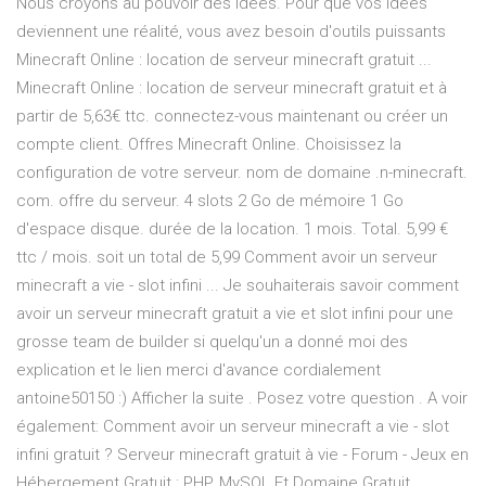
Nous croyons au pouvoir des idées. Pour que vos idées
deviennent une réalité, vous avez besoin d'outils puissants
Minecraft Online : location de serveur minecraft gratuit ...
Minecraft Online : location de serveur minecraft gratuit et à
partir de 5,63€ ttc. connectez-vous maintenant ou créer un
compte client. Offres Minecraft Online. Choisissez la
configuration de votre serveur. nom de domaine .n-minecraft.
com. offre du serveur. 4 slots 2 Go de mémoire 1 Go
d'espace disque. durée de la location. 1 mois. Total. 5,99 €
ttc / mois. soit un total de 5,99 Comment avoir un serveur
minecraft a vie - slot infini ... Je souhaiterais savoir comment
avoir un serveur minecraft gratuit a vie et slot infini pour une
grosse team de builder si quelqu'un a donné moi des
explication et le lien merci d'avance cordialement
antoine50150 :) Afficher la suite . Posez votre question . A voir
également: Comment avoir un serveur minecraft a vie - slot
infini gratuit ? Serveur minecraft gratuit à vie - Forum - Jeux en
Hébergement Gratuit : PHP, MySQL Et Domaine Gratuit