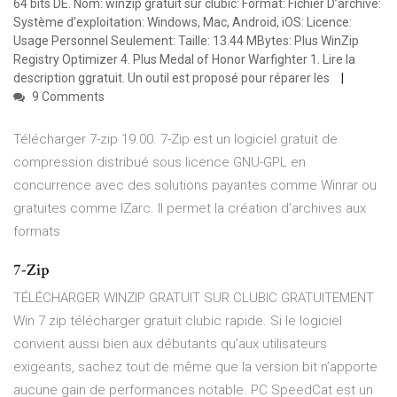
64 bits DE. Nom: winzip gratuit sur clubic: Format: Fichier D’archive:
Système d’exploitation: Windows, Mac, Android, iOS: Licence:
Usage Personnel Seulement: Taille: 13.44 MBytes: Plus WinZip
Registry Optimizer 4. Plus Medal of Honor Warfighter 1. Lire la
description ggratuit. Un outil est proposé pour réparer les
9 Comments
Télécharger 7-zip 19.00. 7-Zip est un logiciel gratuit de
compression distribué sous licence GNU-GPL en
concurrence avec des solutions payantes comme Winrar ou
gratuites comme IZarc. Il permet la création d’archives aux
formats
7-Zip
TÉLÉCHARGER WINZIP GRATUIT SUR CLUBIC GRATUITEMENT
Win 7 zip télécharger gratuit clubic rapide. Si le logiciel
convient aussi bien aux débutants qu’aux utilisateurs
exigeants, sachez tout de même que la version bit n’apporte
aucune gain de performances notable. PC SpeedCat est un